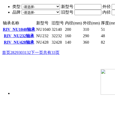
类型
新型号
外径
品牌
旧型号
内径
轴承名称
新型号
旧型号
内径(mm)
外径(mm)
厚度(mm
RIV NU1040轴承
NU1040
32140
200
310
51
RIV NU232轴承
NU232
32232
160
290
48
RIV NU428轴承
NU428
32428
140
360
82
首页
28
29
30
31
32
下一页
共有33页