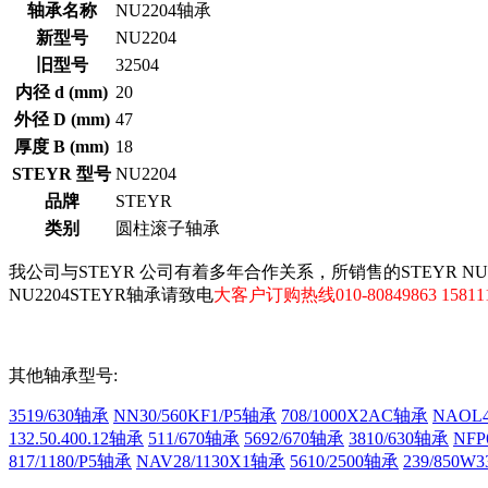
轴承名称
NU2204轴承
新型号
NU2204
旧型号
32504
内径 d (mm)
20
外径 D (mm)
47
厚度 B (mm)
18
STEYR 型号
NU2204
品牌
STEYR
类别
圆柱滚子轴承
我公司与STEYR 公司有着多年合作关系，所销售的STEYR N
NU2204STEYR轴承请致电
大客户订购热线010-80849863 158111
其他轴承型号:
3519/630轴承
NN30/560KF1/P5轴承
708/1000X2AC轴承
NAOL4
132.50.400.12轴承
511/670轴承
5692/670轴承
3810/630轴承
NFP
817/1180/P5轴承
NAV28/1130X1轴承
5610/2500轴承
239/850W