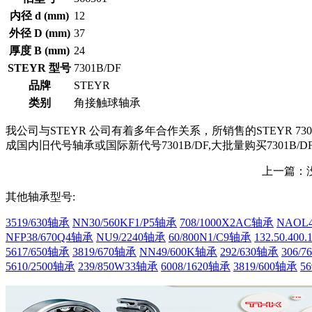
内径 d (mm)
12
外径 D (mm)
37
厚度 B (mm)
24
STEYR 型号
7301B/DF
品牌
STEYR
类别
角接触球轴承
我公司与STEYR 公司有着多年合作关系，所销售的STEYR 730
成国内旧代号轴承或国际新代号7301B/DF,大批量购买7301B/D
上一篇：
其他轴承型号:
3519/630轴承
NN30/560KF1/P5轴承
708/1000X2AC轴承
NAOL4
NFP38/670Q4轴承
NU9/2240轴承
60/800N1/C9轴承
132.50.400
5617/650轴承
3819/670轴承
NN49/600K轴承
292/630轴承
306/
5610/2500轴承
239/850W33轴承
6008/1620轴承
3819/600轴承
5