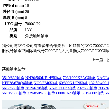
内径 d (mm)
10
外径 D (mm)
26
厚度 B (mm)
8
LYC 型号
7000C/P2
品牌
LYC
类别
角接触球轴承
我公司与LYC 公司有着多年合作关系，所销售的LYC 7000C/
旧代号轴承或国际新代号7000C/P2,大批量购买7000C/P2LYC
上一篇：
其他轴承型号:
3519/630轴承
NN30/560KF1/P5轴承
708/1000X2AC轴承
NAOL4
NFP38/670Q4轴承
NU9/2240轴承
60/800N1/C9轴承
132.50.400
5617/650轴承
3819/670轴承
NN49/600K轴承
292/630轴承
306/
5610/2500轴承
239/850W33轴承
6008/1620轴承
3819/600轴承
5