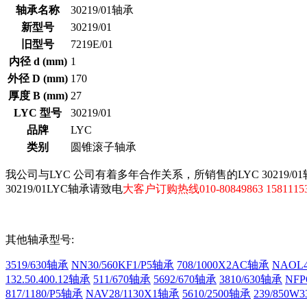
轴承名称
30219/01轴承
新型号
30219/01
旧型号
7219E/01
内径 d (mm)
1
外径 D (mm)
170
厚度 B (mm)
27
LYC 型号
30219/01
品牌
LYC
类别
圆锥滚子轴承
我公司与LYC 公司有着多年合作关系，所销售的LYC 30219/0
30219/01LYC轴承请致电
大客户订购热线010-80849863 15811153
其他轴承型号:
3519/630轴承
NN30/560KF1/P5轴承
708/1000X2AC轴承
NAOL4
132.50.400.12轴承
511/670轴承
5692/670轴承
3810/630轴承
NFP
817/1180/P5轴承
NAV28/1130X1轴承
5610/2500轴承
239/850W